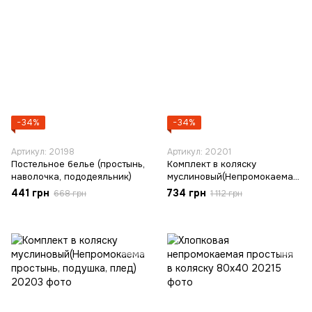
−34%
−34%
Артикул: 20198
Артикул: 20201
Постельное белье (простынь,
Комплект в коляску
наволочка, пододеяльник)
муслиновый(Непромокаемая
простынь, подушка, плед)
441 грн
734 грн
668 грн
1 112 грн