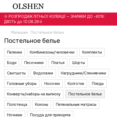
🌞 РОЗПРОДАЖ ЛІТНЬОЇ КОЛЕКЦІЇ — ЗНИЖКИ ДО -40%!
ДІЮТЬ до 10.08.26🌞
Малышам
Постельное белье
Постельное белье
Пеленки
Комбинезоны/человечки
Комплекты
Боди
Песочники
Платья
Шорты
Свитшоты
Водолазки
Нагрудники/Слюнявчики
Головные уборы
Носочки
Колготки
Пледы
Конверты/наборы на выписку
Постельное белье
Полотенца
Коконы
Пеленальные матрасы
Ночники
Посуда для прикорма