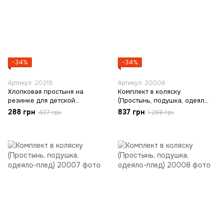
−34%
−34%
Артикул: 20219
Артикул: 20006
Хлопковая простыня на
Комплект в коляску
резинке для детской
(Простынь, подушка, одеяло-
кроватки 120×60
плед)
288 грн
837 грн
437 грн
1 268 грн