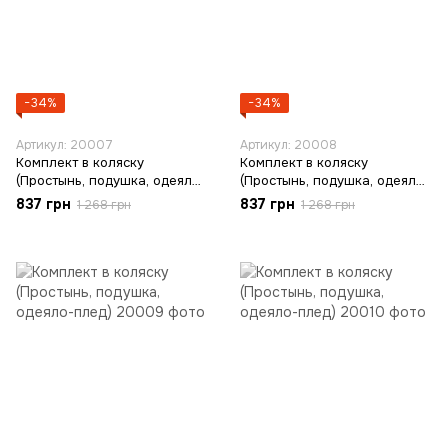
−34%
−34%
Артикул: 20007
Артикул: 20008
Комплект в коляску
Комплект в коляску
(Простынь, подушка, одеяло-
(Простынь, подушка, одеяло-
плед)
плед)
837 грн
837 грн
1 268 грн
1 268 грн