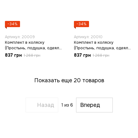
−34%
−34%
Артикул: 20009
Артикул: 20010
Комплект в коляску
Комплект в коляску
(Простынь, подушка, одеяло-
(Простынь, подушка, одеяло-
плед)
плед)
837 грн
837 грн
1 268 грн
1 268 грн
Показать еще 20 товаров
Назад
Вперед
1
из 6