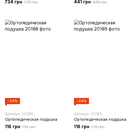
простынь, подушка, плед)
734 грн
441 грн
1 112 грн
668 грн
−34%
−34%
Артикул: 20188
Артикул: 20189
Ортопедическая подушка
Ортопедическая подушка
116 грн
116 грн
176 грн
176 грн