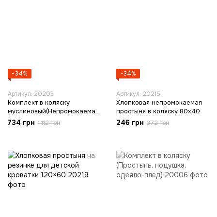
−34%
−34%
Артикул: 20203
Артикул: 20215
Комплект в коляску
Хлопковая непромокаемая
муслиновый(Непромокаемая
простыня в коляску 80х40
простынь, подушка, плед)
734 грн
246 грн
1 112 грн
372 грн