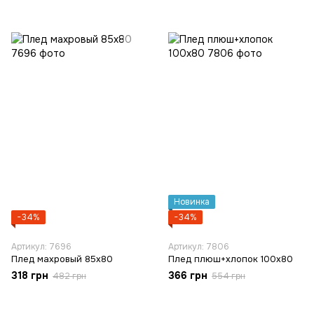
Новинка
−34%
−34%
Артикул: 7696
Артикул: 7806
Плед махровый 85х80
Плед плюш+хлопок 100х80
318 грн
366 грн
482 грн
554 грн