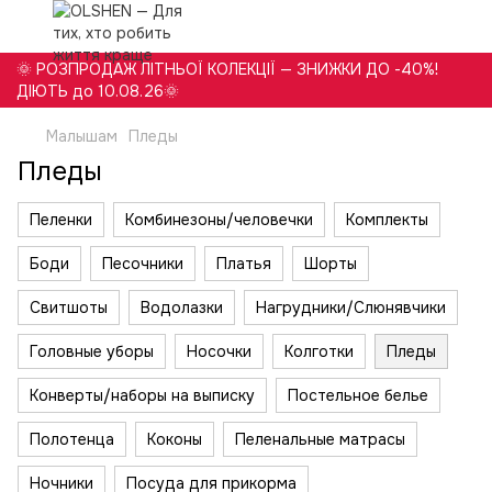
🌞 РОЗПРОДАЖ ЛІТНЬОЇ КОЛЕКЦІЇ — ЗНИЖКИ ДО -40%!
ДІЮТЬ до 10.08.26🌞
Малышам
Пледы
Пледы
Пеленки
Комбинезоны/человечки
Комплекты
Боди
Песочники
Платья
Шорты
Свитшоты
Водолазки
Нагрудники/Слюнявчики
Головные уборы
Носочки
Колготки
Пледы
Конверты/наборы на выписку
Постельное белье
Полотенца
Коконы
Пеленальные матрасы
Ночники
Посуда для прикорма