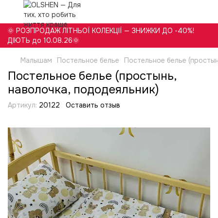
🌞 РОЗПРОДАЖ ЛІТНЬОЇ КОЛЕКЦІЇ — ЗНИЖКИ ДО -40%!
ДІЮТЬ до 10.08.26🌞
Малышам
Постельное белье
Постельное белье (простын
Постельное белье (простынь,
наволочка, пододеяльник)
Артикул:
20122
Оставить отзыв