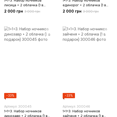
1+1=3. Набор ночников
1+1=3. Набор ночников
лисица + 2 облачка (1 в
единорог + 2 облачка (1 в
подарок)
подарок)
2 000 грн
2 000 грн
3 000 грн
3 000 грн
−33%
−33%
Артикул: 300045
Артикул: 300046
1+1=3. Набор ночников
1+1=3. Набор ночников
динозавр + 2 облачка (1 в
зайченя + 2 облачка (1 в