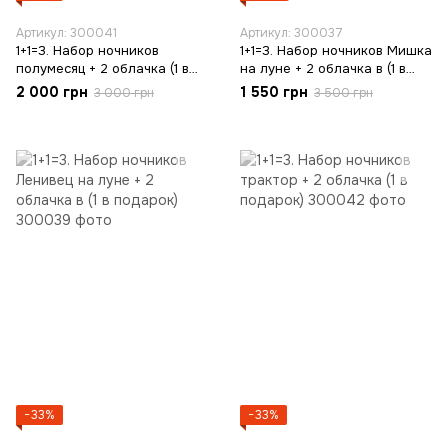
Артикул: 300041
Артикул: 300037
1+1=3. Набор ночников
1+1=3. Набор ночников Мишка
полумесяц + 2 облачка (1 в
на луне + 2 облачка в (1 в
подарок)
подарок)
2 000 грн
1 550 грн
3 000 грн
3 500 грн
−33%
−33%