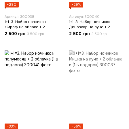
−29%
−29%
Артикул: 300038
Артикул: 300040
1+1=3. Набор ночников
1+1=3. Набор ночников
Жираф на облаке + 2
Динозавр на луне + 2
облачка (1 в подарок)
облачка (1 в подарок)
2 500 грн
2 500 грн
3 500 грн
3 500 грн
−33%
−56%