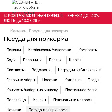
🌞 РОЗПРОДАЖ ЛІТНЬОЇ КОЛЕКЦІЇ — ЗНИЖКИ ДО -40%!
ДІЮТЬ до 10.08.26🌞
Малышам
Посуда для прикорма
Посуда для прикорма
Пеленки
Комбинезоны/человечки
Комплекты
Боди
Песочники
Платья
Шорты
Свитшоты
Водолазки
Нагрудники/Слюнявчики
Головные уборы
Носочки
Колготки
Пледы
Конверты/наборы на выписку
Постельное белье
Полотенца
Коконы
Пеленальные матрасы
Ночники
Посуда для прикорма