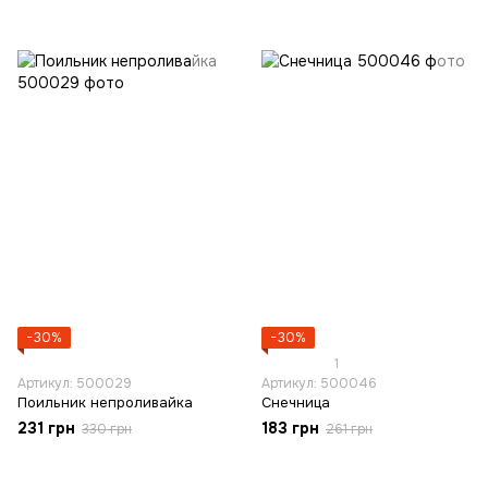
−30%
−30%
1
Артикул: 500029
Артикул: 500046
Поильник непроливайка
Снечница
231 грн
183 грн
330 грн
261 грн