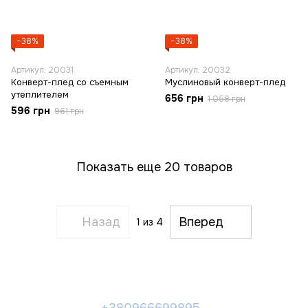
−38%
−38%
Артикул: 20031
Артикул: 20032
Конверт-плед со съемным
Муслиновый конверт-плед
утеплителем
656 грн
1 058 грн
596 грн
961 грн
Показать еще 20 товаров
Назад
Вперед
1
из 4
+380966699895