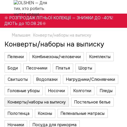
🌞 РОЗПРОДАЖ ЛІТНЬОЇ КОЛЕКЦІЇ — ЗНИЖКИ ДО -40%!
ДІЮТЬ до 10.08.26🌞
Малышам
Конверты/наборы на выписку
Конверты/наборы на выписку
Пеленки
Комбинезоны/человечки
Комплекты
Боди
Песочники
Платья
Шорты
Свитшоты
Водолазки
Нагрудники/Слюнявчики
Головные уборы
Носочки
Колготки
Пледы
Конверты/наборы на выписку
Постельное белье
Полотенца
Коконы
Пеленальные матрасы
Ночники
Посуда для прикорма