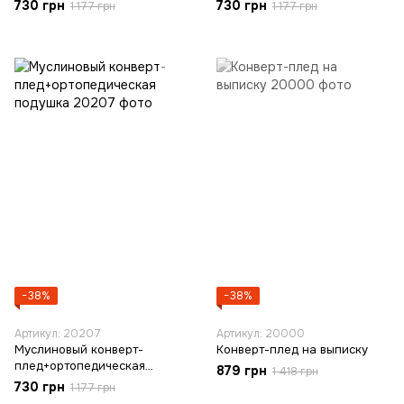
подушка
подушка
730 грн
730 грн
1 177 грн
1 177 грн
−38%
−38%
Артикул: 20207
Артикул: 20000
Муслиновый конверт-
Конверт-плед на выписку
плед+ортопедическая
879 грн
1 418 грн
подушка
730 грн
1 177 грн