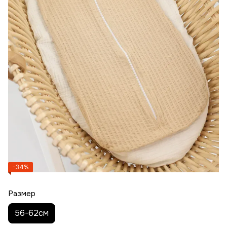
−34%
Размер
56-62см