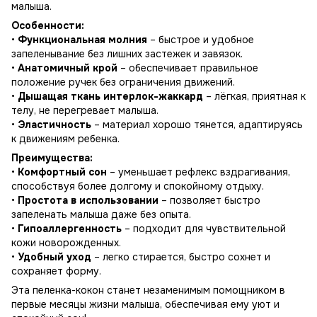
малыша.
Особенности:
•
Функциональная молния
– быстрое и удобное
запеленывание без лишних застежек и завязок.
•
Анатомичный крой
– обеспечивает правильное
положение ручек без ограничения движений.
•
Дышащая ткань интерлок-жаккард
– лёгкая, приятная к
телу, не перегревает малыша.
•
Эластичность
– материал хорошо тянется, адаптируясь
к движениям ребенка.
Преимущества:
•
Комфортный сон
– уменьшает рефлекс вздрагивания,
способствуя более долгому и спокойному отдыху.
•
Простота в использовании
– позволяет быстро
запеленать малыша даже без опыта.
•
Гипоаллергенность
– подходит для чувствительной
кожи новорожденных.
•
Удобный уход
– легко стирается, быстро сохнет и
сохраняет форму.
Эта пеленка-кокон станет незаменимым помощником в
первые месяцы жизни малыша, обеспечивая ему уют и