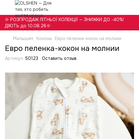
🌞 РОЗПРОДАЖ ЛІТНЬОЇ КОЛЕКЦІЇ — ЗНИЖКИ ДО -40%!
ДІЮТЬ до 10.08.26🌞
Малышам
Коконы
Евро пеленка-кокон на молнии
Евро пеленка-кокон на молнии
Артикул:
50123
Оставить отзыв