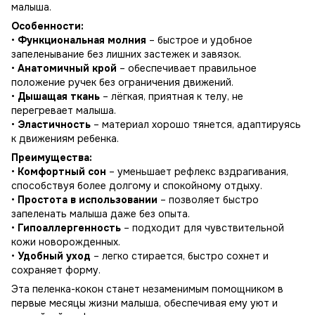
малыша.
Особенности:
•
Функциональная молния
– быстрое и удобное
запеленывание без лишних застежек и завязок.
•
Анатомичный крой
– обеспечивает правильное
положение ручек без ограничения движений.
•
Дышащая ткань
– лёгкая, приятная к телу, не
перегревает малыша.
•
Эластичность
– материал хорошо тянется, адаптируясь
к движениям ребенка.
Преимущества:
•
Комфортный сон
– уменьшает рефлекс вздрагивания,
способствуя более долгому и спокойному отдыху.
•
Простота в использовании
– позволяет быстро
запеленать малыша даже без опыта.
•
Гипоаллергенность
– подходит для чувствительной
кожи новорожденных.
•
Удобный уход
– легко стирается, быстро сохнет и
сохраняет форму.
Эта пеленка-кокон станет незаменимым помощником в
первые месяцы жизни малыша, обеспечивая ему уют и