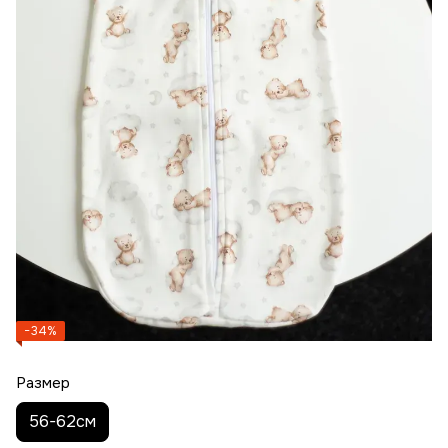
−34%
Размер
56-62см