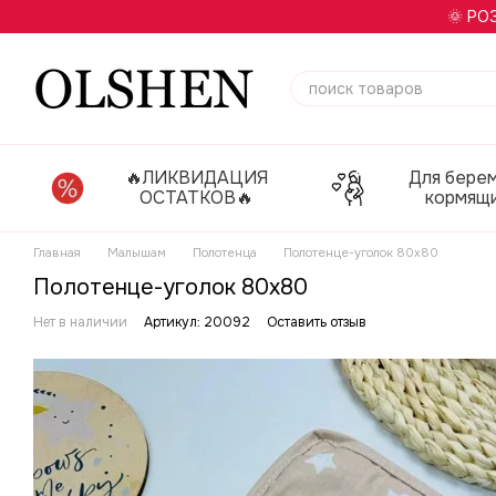
Перейти к основному контенту
🌞 РО
🔥ЛИКВИДАЦИЯ
Для бере
ОСТАТКОВ🔥
кормящ
Главная
Малышам
Полотенца
Полотенце-уголок 80х80
Полотенце-уголок 80х80
Нет в наличии
Артикул: 20092
Оставить отзыв