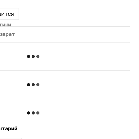
вится
тики
зврат
нтарий