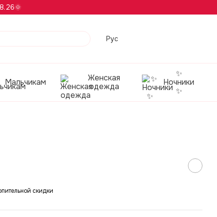
8.26🌞
Рус
✨
Женская
Мальчикам
Ночники
одежда
✨
опительной скидки