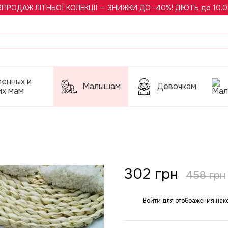
ЗПРОДАЖ ЛІТНЬОЇ КОЛЕКЦІЇ — ЗНИЖКИ ДО -40%! ДІЮТЬ до 10.0
менных и
Малышам
Девочкам
их мам
302 грн
458 грн
Войти
для отображения нак
%