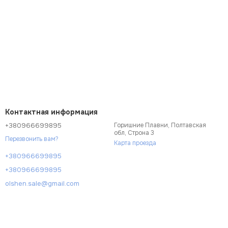
Контактная информация
+380966699895
Горишние Плавни, Полтавская
обл, Строна 3
Перезвонить вам?
Карта проезда
+380966699895
+380966699895
olshen.sale@gmail.com