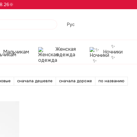
8.26🌞
Рус
✨
Женская
Мальчикам
Ночники
одежда
✨
новые
сначала дешевле
сначала дороже
по названию