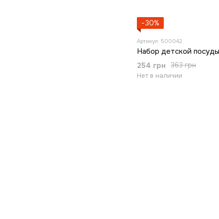
−30%
Артикул: 500042
Набор детской посуды
254 грн
363 грн
Нет в наличии