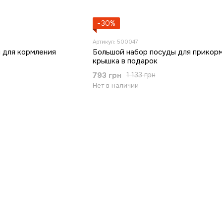
−30%
Артикул: 500047
 для кормления
Большой набор посуды для прикорм
крышка в подарок
793 грн
1 133 грн
Нет в наличии