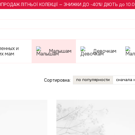
ЗПРОДАЖ ЛІТНЬОЇ КОЛЕКЦІЇ — ЗНИЖКИ ДО -40%! ДІЮТЬ до 10.0
менных и
Малышам
Девочкам
их мам
по популярности
сначала 
Сортировка: