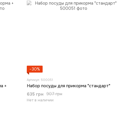
−30%
Артикул: 500051
а +
Набор посуды для прикорма "стандарт"
635 грн
907 грн
Нет в наличии