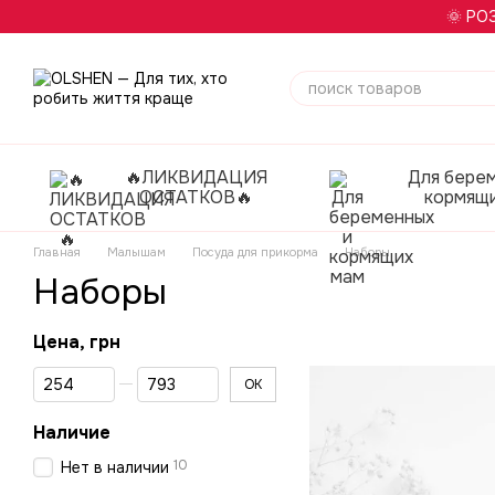
Перейти к основному контенту
🌞 РО
🔥ЛИКВИДАЦИЯ
Для бере
ОСТАТКОВ🔥
кормящ
Главная
Малышам
Посуда для прикорма
Наборы
Наборы
Цена, грн
От Цена, грн
До Цена, грн
OK
Наличие
10
Нет в наличии