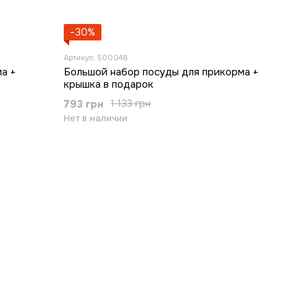
−30%
Артикул: 500048
а +
Большой набор посуды для прикорма +
крышка в подарок
793 грн
1 133 грн
Нет в наличии