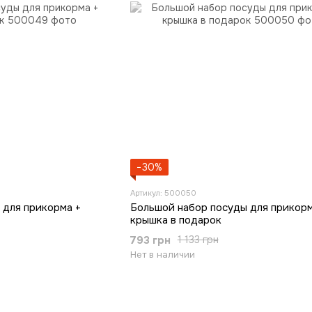
−30%
Артикул: 500050
 для прикорма +
Большой набор посуды для прикорм
крышка в подарок
793 грн
1 133 грн
Нет в наличии