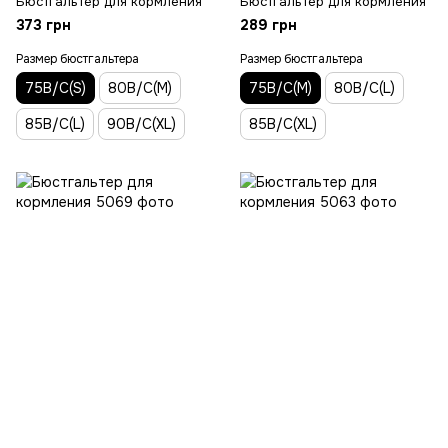
Бюстгальтер для кормления
Бюстгальтер для кормления
373 грн
289 грн
Размер бюстгальтера
Размер бюстгальтера
75В/С(S)
80В/С(M)
75В/С(M)
80В/С(L)
85В/С(L)
90B/C(XL)
85В/С(XL)