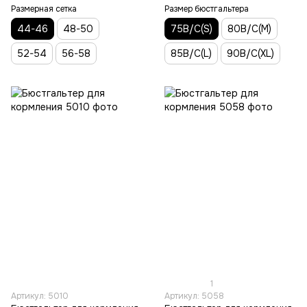
Размерная сетка
Размер бюстгальтера
44-46
48-50
75В/С(S)
80В/С(M)
52-54
56-58
85В/С(L)
90B/C(XL)
1
Артикул: 5010
Артикул: 5058