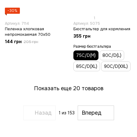
−30%
1
Артикул: 7114
Артикул: 5075
Пеленка хлопковая
Бюстгальтер для кормления
непромокаемая 70х50
355 грн
144 грн
205 грн
Размер бюстгальтера
75C/D(M)
80C/D(L)
85C/D(XL)
90C/D(XXL)
Показать еще 20 товаров
Назад
Вперед
1
из 153