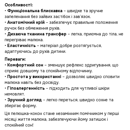
Особливості:
•
Функціональна блискавка
– швидке та зручне
запеленання без зайвих застібок і зав’язок.
•
Анатомічний крій
– забезпечує правильне положення
ручок без обмеження рухів.
•
Дихаюча тканина трансфер
– легка, приємна до тіла, не
перегріває малюка.
•
Еластичність
– матеріал добре розтягується,
адаптуючись до рухів дитини.
Переваги:
•
Комфортний сон
– зменшує рефлекс здригування, що
сприяє довшому та спокійному відпочинку.
•
Простота у використанні
– дозволяє швидко сповити
малюка навіть без досвіду.
•
Гіпоалергенність
– підходить для чутливої шкіри
немовлят.
•
Зручний догляд
– легко переться, швидко сохне та
зберігає форму.
Ця пелюшка-кокон стане незамінним помічником у перші
місяці життя малюка, забезпечуючи йому затишок і
спокійний сон!