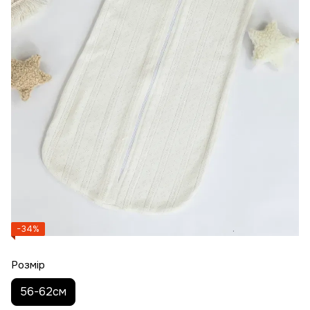
−34%
Розмір
56-62см