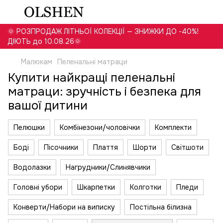
🌞 РОЗПРОДАЖ ЛІТНЬОЇ КОЛЕКЦІЇ — ЗНИЖКИ ДО -40%!
ДІЮТЬ до 10.08.26🌞
Малюкам
Пеленальні матраци
Купити найкращі пеленальні
матраци: зручність і безпека для
вашої дитини
Пелюшки
Комбінезони/чоловічки
Комплекти
Боді
Пісочники
Плаття
Шорти
Світшоти
Водолазки
Нагрудники/Слинявчики
Головні убори
Шкарпетки
Колготки
Пледи
Конверти/Набори на виписку
Постільна білизна