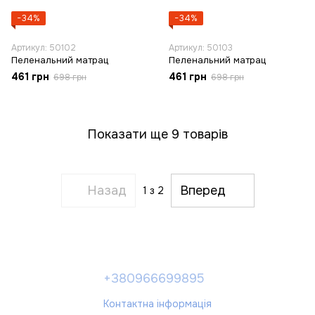
−34%
−34%
Артикул: 50102
Артикул: 50103
Пеленальний матрац
Пеленальний матрац
461 грн
461 грн
698 грн
698 грн
Показати ще 9 товарів
Назад
Вперед
1
з 2
+380966699895
Контактна інформація