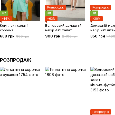
Розпродаж
Розпродаж
Хіт
Хіт
Хіт
−14%
−63%
−39%
Комплект халат і
Велюровий домашній
Домашній мах
сорочка
набір 4в1: халат
набір 2в1: шт
кімоно+футболка+шорт
689 грн
900 грн
850 грн
800 грн
2 400 грн
1 400
и+штани
РОЗПРОДАЖ
Розпродаж