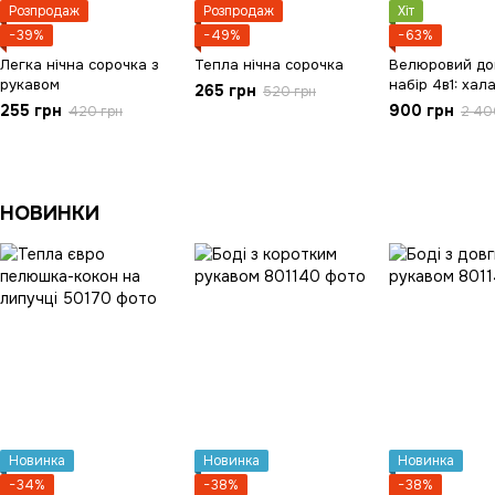
Розпродаж
Розпродаж
Хіт
−39%
−49%
−63%
Легка нічна сорочка з
Тепла нічна сорочка
Велюровий до
рукавом
набір 4в1: хал
265 грн
520 грн
кімоно+футбо
255 грн
900 грн
420 грн
2 40
и+штани
НОВИНКИ
Новинка
Новинка
Новинка
−34%
−38%
−38%