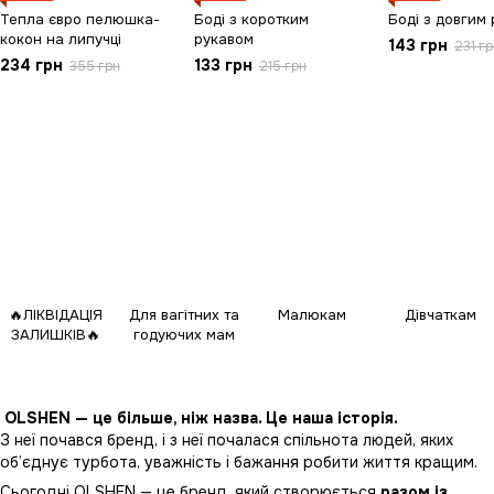
Тепла євро пелюшка-
Боді з коротким
Боді з довгим
кокон на липучці
рукавом
143 грн
231 гр
234 грн
133 грн
355 грн
215 грн
🔥ЛІКВІДАЦІЯ
Для вагітних та
Малюкам
Дівчаткам
ЗАЛИШКІВ🔥
годуючих мам
OLSHEN — це більше, ніж назва. Це наша історія.
З неї почався бренд, і з неї почалася спільнота людей, яких
об’єднує турбота, уважність і бажання робити життя кращим.
Сьогодні OLSHEN — це бренд, який створюється
разом із