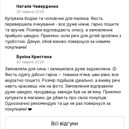
Наталя Чеверденко
25 червня 2026
Купувала бодіки та чоловічки для малюка. Якість
перевершила очікування - все дуже ніжне, гарно пошите
та зручне. Розміри відповідають опису, а замовлення
прийшло швидко. Приємно, коли речі для дітей зроблені з
турботою. Дякую, обов’язково повернуся за новими
покупками!
Буніна Кристина
30 червня 2026
Замовляла для сина, і залишилася дуже задоволена. 😊
Якість одягу дійсно гарна — тканина м’яка, шви рівні, все
акуратно пошито. Розмір підійшов ідеально, а вживу речі
навіть красивіші, ніж на фото. Замовлення відправили
дуже швидко, продавець завжди був на зв’язку. Приємно
купувати в магазині, де дбають про своїх покупців.
Однозначно рекомендую та ще не раз повернуся за
покупками! ❤️
Всі відгуки