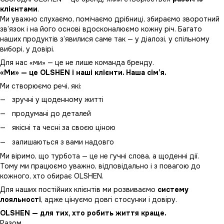
клієнтами
.
Ми уважно слухаємо, помічаємо дрібниці, збираємо зворотний
зв’язок і на його основі вдосконалюємо кожну річ. Багато
наших продуктів з’явилися саме так — у діалозі, у спільному
виборі, у довірі.
Для нас «ми» — це не лише команда бренду.
«Ми» — це OLSHEN і наші клієнти. Наша сім’я.
Ми створюємо речі, які:
зручні у щоденному житті
продумані до деталей
якісні та чесні за своєю ціною
залишаються з вами надовго
Ми віримо, що турбота — це не гучні слова, а щоденні дії.
Тому ми працюємо уважно, відповідально і з повагою до
кожного, хто обирає OLSHEN.
Для наших постійних клієнтів ми розвиваємо
систему
лояльності
, адже цінуємо довгі стосунки і довіру.
OLSHEN — для тих, хто робить життя краще.
Разом.