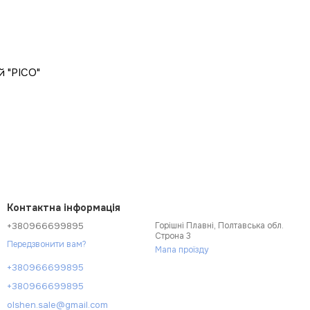
й "PICO"
Контактна інформація
+380966699895
Горішні Плавні, Полтавська обл.
Строна 3
Передзвонити вам?
Мапа проїзду
+380966699895
+380966699895
olshen.sale@gmail.com