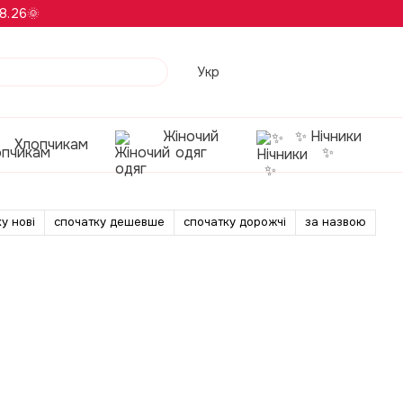
8.26🌞
Укр
Жіночий
✨ Нічники
Хлопчикам
одяг
✨
у нові
спочатку дешевше
спочатку дорожчі
за назвою