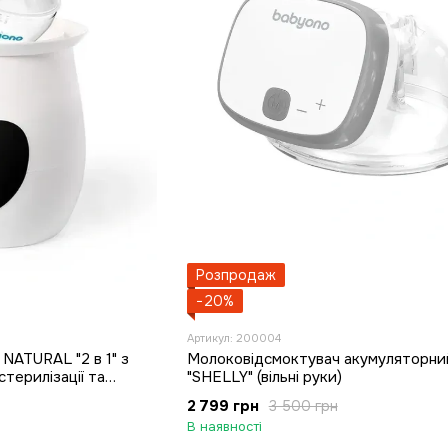
Розпродаж
−20%
Артикул: 200004
 NATURAL "2 в 1" з
Молоковідсмоктувач акумуляторни
терилізації та
"SHELLY" (вільні руки)
2 799 грн
3 500 грн
В наявності