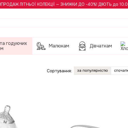
ЗПРОДАЖ ЛІТНЬОЇ КОЛЕКЦІЇ — ЗНИЖКИ ДО -40%! ДІЮТЬ до 10.0
 та годуючих
Малюкам
Дівчаткам
ам
за популярністю
спочатк
Сортування: