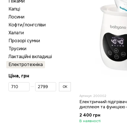
Піжами
Капці
Лосини
Кофти/лонгсліви
Халати
Прозорі сумки
Трусики
Лактаційні вкладиші
Електротехніка
Ціна, грн
Від Ціна, грн
До Ціна, грн
ОК
Артикул: 200002
Електричний підігрівач
дисплеєм та функцією с
розморозки
2 400 грн
В наявності