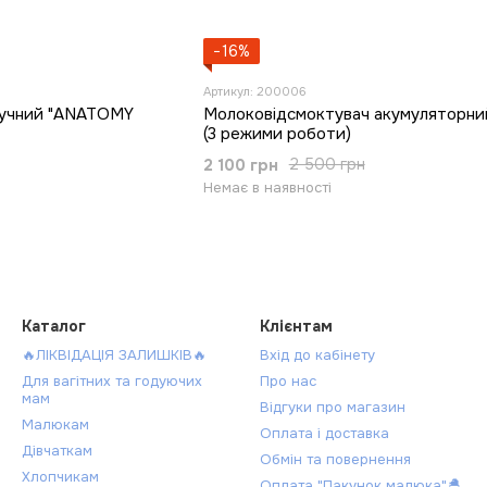
−16%
Артикул: 200006
ручний "ANATOMY
Молоковідсмоктувач акумуляторни
(3 режими роботи)
2 100 грн
2 500 грн
Немає в наявності
Каталог
Клієнтам
🔥ЛІКВІДАЦІЯ ЗАЛИШКІВ🔥
Вхід до кабінету
Для вагітних та годуючих
Про нас
мам
Відгуки про магазин
Малюкам
Оплата і доставка
Дівчаткам
Обмін та повернення
Хлопчикам
Оплата "Пакунок малюка"🐣