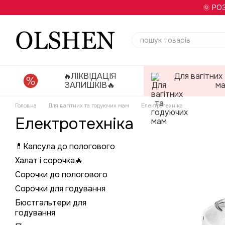
Перейти до основного контенту
🌞 РО
🔥ЛІКВІДАЦІЯ
Для вагітних
ЗАЛИШКІВ🔥
м
Головна
Для вагітних та годуючих мам
Електротехніка
Електротехніка
💊Капсула до пологового
Халат і сорочка🔥
Сорочки до пологового
Сорочки для годування
Бюстгальтери для
годування