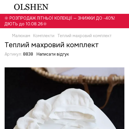
🌞 РОЗПРОДАЖ ЛІТНЬОЇ КОЛЕКЦІЇ — ЗНИЖКИ ДО -40%!
ДІЮТЬ до 10.08.26🌞
Малюкам
Комплекти
Теплий махровий комплект
Теплий махровий комплект
Артикул:
8838
Написати відгук