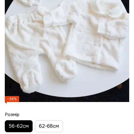
−38%
Розмір
56-62см
62-68см