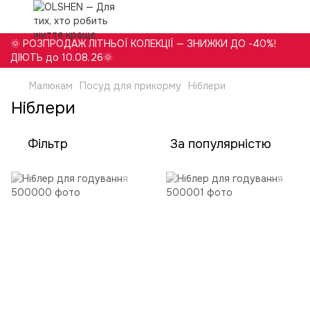
🌞 РОЗПРОДАЖ ЛІТНЬОЇ КОЛЕКЦІЇ — ЗНИЖКИ ДО -40%!
ДІЮТЬ до 10.08.26🌞
Малюкам
Посуд для прикорму
Ніблери
Ніблери
Фільтр
За популярністю