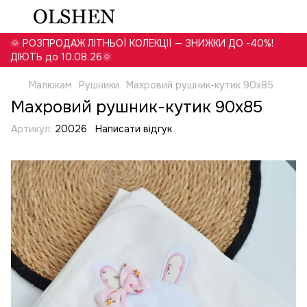
🌞 РОЗПРОДАЖ ЛІТНЬОЇ КОЛЕКЦІЇ — ЗНИЖКИ ДО -40%!
ДІЮТЬ до 10.08.26🌞
Малюкам
Рушники
Махровий рушник-кутик 90х85
Махровий рушник-кутик 90х85
Артикул:
20026
Написати відгук