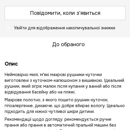
Повідомити, коли з'явиться
Увійти
для відображення накопичувальної знижки
%
До обраного
Опис
Неймовірно милі, м'які махрові рушники-куточки
виготовлені з куточком-капюшоном з вишивкою. Ідеальний
рушник, який зігріє малюк після купання у ванній або після
відвідування басейну або на пляжі.
Махрове полотно, з якого пошито рушник-куточок,
гіпоалергенне, дихаюче, що добре вбирає вологу. Ідеально
підходить для ніжної чутливої шкіри дитини.
Рекомендації щодо догляду: рекомендується ручне
прання або прання в автоматичній пральній машині без