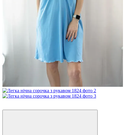
Розпродаж
−36%