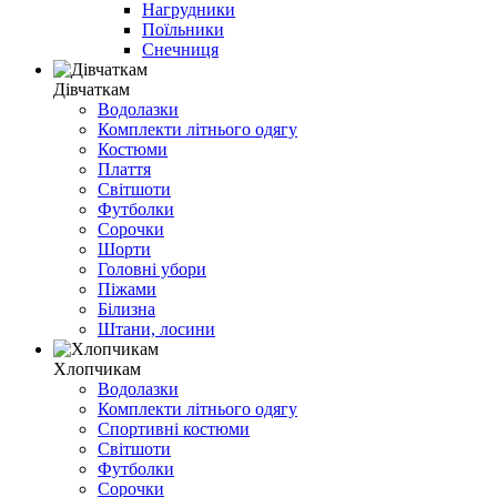
Нагрудники
Поїльники
Снечниця
Дівчаткам
Водолазки
Комплекти літнього одягу
Костюми
Плаття
Світшоти
Футболки
Сорочки
Шорти
Головні убори
Піжами
Білизна
Штани, лосини
Хлопчикам
Водолазки
Комплекти літнього одягу
Спортивні костюми
Світшоти
Футболки
Сорочки