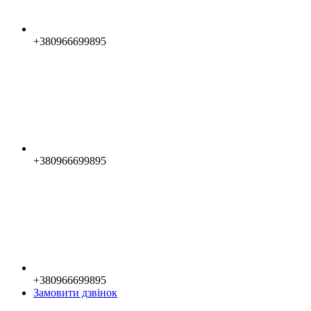
+380966699895
+380966699895
+380966699895
Замовити дзвінок