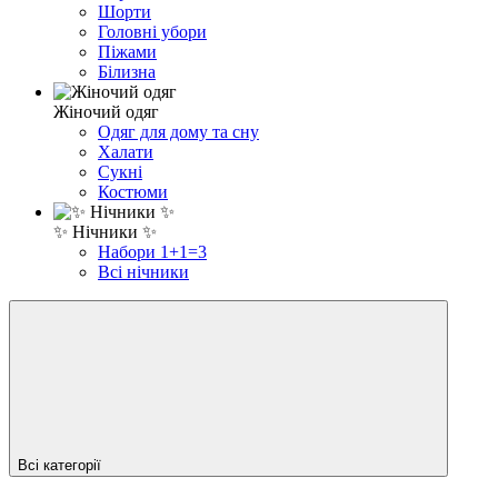
Шорти
Головні убори
Піжами
Білизна
Жіночий одяг
Одяг для дому та сну
Халати
Сукні
Костюми
✨ Нічники ✨
Набори 1+1=3
Всі нічники
Всі категорії