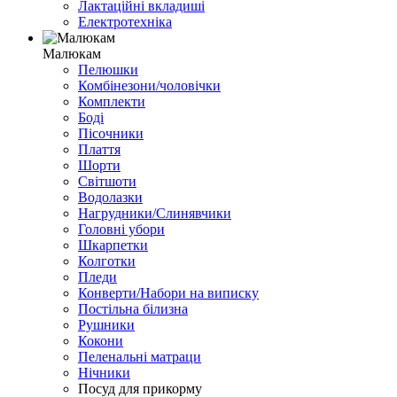
Лактаційні вкладиші
Електротехніка
Малюкам
Пелюшки
Комбінезони/чоловічки
Комплекти
Боді
Пісочники
Плаття
Шорти
Світшоти
Водолазки
Нагрудники/Слинявчики
Головні убори
Шкарпетки
Колготки
Пледи
Конверти/Набори на виписку
Постільна білизна
Рушники
Кокони
Пеленальні матраци
Нічники
Посуд для прикорму