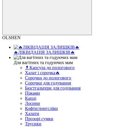
OLSHEN
🔥ЛІКВІДАЦІЯ ЗАЛИШКІВ🔥
Для вагітних та годуючих мам
💊Капсула до пологового
Халат і сорочка🔥
Сорочки до пологового
Сорочки для годування
Бюстгальтери для годування
Піжами
Капці
Лосини
Кофти/лонгсліви
Халати
Прозорі сумки
Трусики