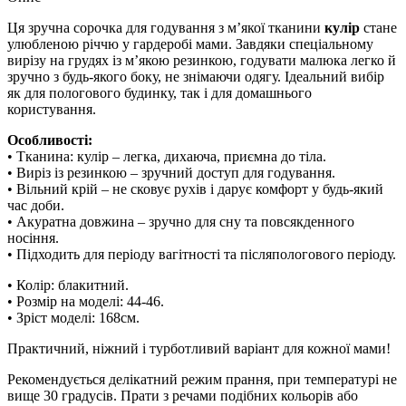
Ця зручна сорочка для годування з м’якої тканини
кулір
стане
улюбленою річчю у гардеробі мами. Завдяки спеціальному
вирізу на грудях із м’якою резинкою, годувати малюка легко й
зручно з будь-якого боку, не знімаючи одягу. Ідеальний вибір
як для пологового будинку, так і для домашнього
користування.
Особливості:
• Тканина: кулір – легка, дихаюча, приємна до тіла.
• Виріз із резинкою – зручний доступ для годування.
• Вільний крій – не сковує рухів і дарує комфорт у будь-який
час доби.
• Акуратна довжина – зручно для сну та повсякденного
носіння.
• Підходить для періоду вагітності та післяпологового періоду.
• Колір: блакитний.
• Розмір на моделі: 44-46.
• Зріст моделі: 168см.
Практичний, ніжний і турботливий варіант для кожної мами!
Рекомендується делікатний режим прання, при температурі не
вище 30 градусів. Прати з речами подібних кольорів або