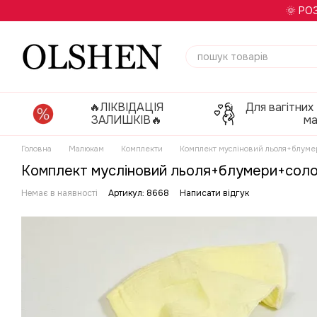
Перейти до основного контенту
🌞 РО
🔥ЛІКВІДАЦІЯ
Для вагітних
ЗАЛИШКІВ🔥
м
Головна
Малюкам
Комплекти
Комплект мусліновий льоля+блуме
Комплект мусліновий льоля+блумери+сол
Немає в наявності
Артикул: 8668
Написати відгук