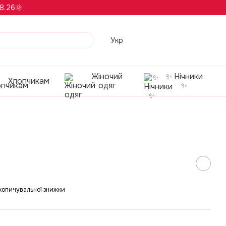
8.26🌞
Укр
Жіночий
✨ Нічники
Хлопчикам
одяг
✨
копичувальної знижки