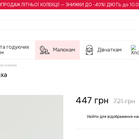
ЗПРОДАЖ ЛІТНЬОЇ КОЛЕКЦІЇ — ЗНИЖКИ ДО -40%! ДІЮТЬ до 10.0
 та годуючих
Малюкам
Дівчаткам
ам
ри+солоха
оха
447 грн
721 грн
Увійти
для відображення на
%