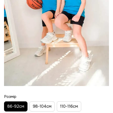
Розмір
86-92см
98-104см
110-116см