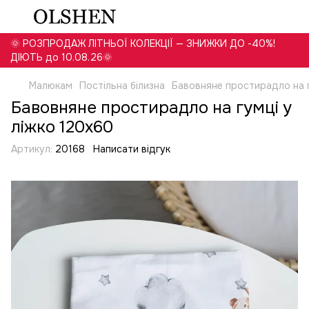
🌞 РОЗПРОДАЖ ЛІТНЬОЇ КОЛЕКЦІЇ — ЗНИЖКИ ДО -40%!
ДІЮТЬ до 10.08.26🌞
Малюкам
Постільна білизна
Бавовняне простирадло на г
Бавовняне простирадло на гумці у
ліжко 120х60
Артикул:
20168
Написати відгук