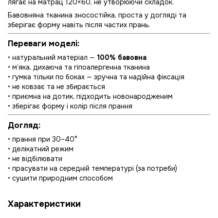
лягає на матрац 120×60, не утворюючи складок.
Бавовняна тканина зносостійка, проста у догляді та
зберігає форму навіть після частих прань.
Переваги моделі:
• натуральний матеріал —
100% бавовна
• м’яка, дихаюча та гіпоалергенна тканина
• гумка тільки по боках — зручна та надійна фіксація
• не ковзає та не збирається
• приємна на дотик, підходить новонародженим
• зберігає форму і колір після прання
Догляд:
• прання при 30–40°
• делікатний режим
• не відбілювати
• прасувати на середній температурі (за потреби)
• сушити природним способом
Характеристики