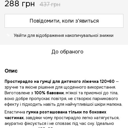
288 грн
437 грн
Повідомити, коли з'явиться
Увійти
для відображення накопичувальної знижки
%
До обраного
Опис
Простирадло на гумці для дитячого ліжечка 120×60
—
зручне та якісне рішення для щоденного використання.
Виготовлене з
100% бавовни
, м’якої та приємної до тіла,
воно добре пропускає повітря, не створює парникового
ефекту і підходить навіть для найчутливішої шкіри малюка.
Еластична
гумка розташована тільки по бокових
частинах
, завдяки чому простирадло легко натягується,
акуратно фіксується і не сповзає під час сну. Ідеально