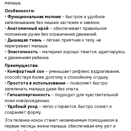
малыша.
Особенности:
•
Функциональная молния
– быстрое и удобное
запеленывание без лишних застежек и завязок.
•
Анатомичный крой
– обеспечивает правильное
положение ручек без ограничения движений.
•
Дышащая ткань
– лёгкая, приятная к телу, не
перегревает малыша.
•
Эластичность
– материал хорошо тянется, адаптируясь
к движениям ребенка.
Преимущества:
•
Комфортный сон
– уменьшает рефлекс вздрагивания,
способствуя более долгому и спокойному отдыху.
•
Простота в использовании
– позволяет быстро
запеленать малыша даже без опыта.
•
Гипоаллергенность
– подходит для чувствительной
кожи новорожденных.
•
Удобный уход
– легко стирается, быстро сохнет и
сохраняет форму.
Эта пеленка-кокон станет незаменимым помощником в
первые месяцы жизни малыша, обеспечивая ему уют и