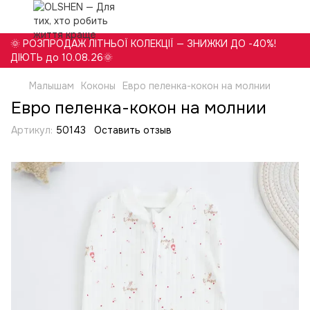
🌞 РОЗПРОДАЖ ЛІТНЬОЇ КОЛЕКЦІЇ — ЗНИЖКИ ДО -40%!
ДІЮТЬ до 10.08.26🌞
Малышам
Коконы
Евро пеленка-кокон на молнии
Евро пеленка-кокон на молнии
Артикул:
50143
Оставить отзыв