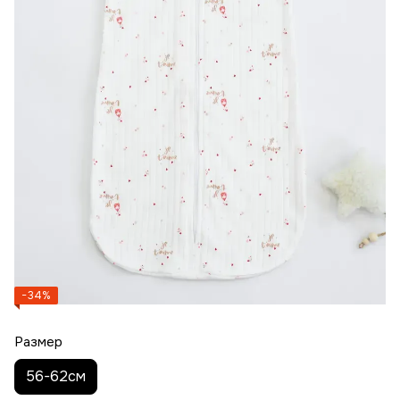
−34%
Размер
56-62см