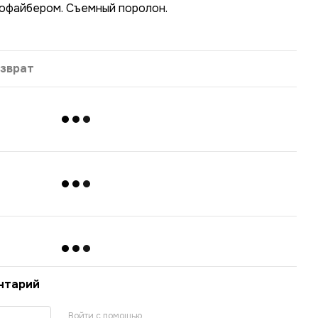
офайбером. Съемный поролон.
зврат
нтарий
Войти с помощью