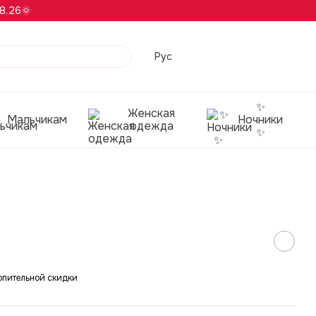
8.26🌞
Рус
✨
Женская
Мальчикам
Ночники
одежда
✨
опительной скидки