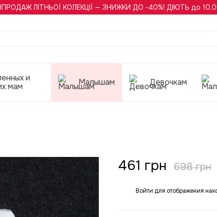
ЗПРОДАЖ ЛІТНЬОЇ КОЛЕКЦІЇ — ЗНИЖКИ ДО -40%! ДІЮТЬ до 10.0
менных и
Малышам
Девочкам
их мам
461 грн
698 грн
Войти
для отображения нак
%