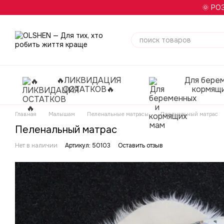
Перейти к основному контенту
🌞 РО
🔥ЛИКВИДАЦИЯ
Для бере
ОСТАТКОВ🔥
кормящ
Главная
Малышам
Пеленальные матрасы
Пеленальный матрас
Пеленальный матрас
Нет в наличии
Артикул: 50103
Оставить отзыв