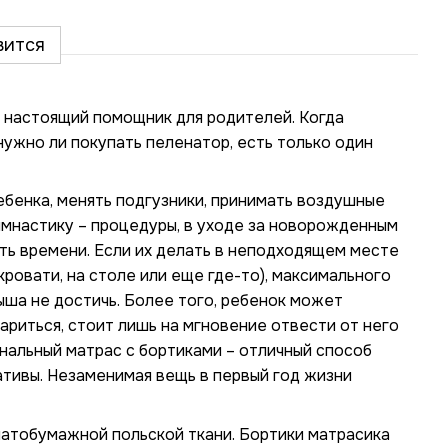
вится
 настоящий помощник для родителей. Когда
ужно ли покупать пеленатор, есть только один
ебенка, менять подгузники, принимать воздушные
имнастику – процедуры, в уходе за новорожденным
ь времени. Если их делать в неподходящем месте
кровати, на столе или еще где-то), максимального
ыша не достичь. Более того, ребенок может
дариться, стоит лишь на мгновение отвести от него
нальный матрас с бортиками – отличный способ
ативы. Незаменимая вещь в первый год жизни
чатобумажной польской ткани. Бортики матрасика