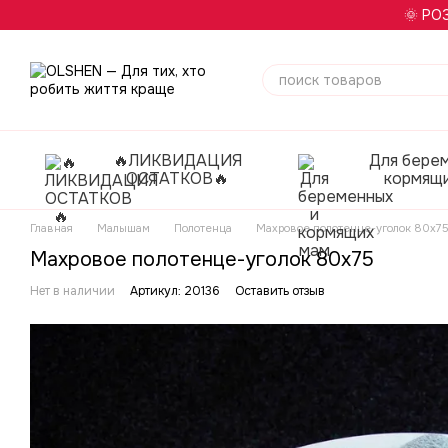
Перейти к основному контенту
🌞 РО
🔥ЛИКВИДАЦИЯ
Для бере
ОСТАТКОВ🔥
кормящ
Главная
Малышам
Полотенца
Махровое полотенце-уголок 80х7
Махровое полотенце-уголок 80х75
Нет в наличии
Артикул: 20136
Оставить отзыв