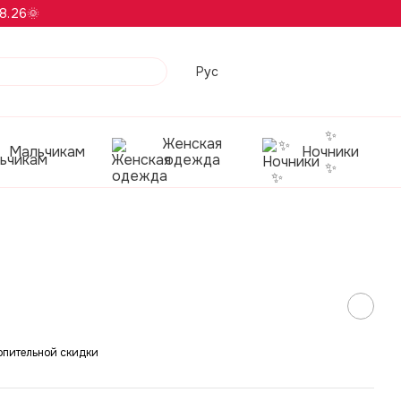
8.26🌞
Рус
✨
Женская
Мальчикам
Ночники
одежда
✨
опительной скидки