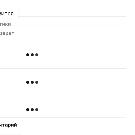
вится
тики
зврат
нтарий