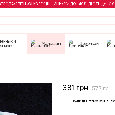
ЗПРОДАЖ ЛІТНЬОЇ КОЛЕКЦІЇ — ЗНИЖКИ ДО -40%! ДІЮТЬ до 10.0
менных и
Малышам
Девочкам
их мам
5
381 грн
577 грн
Войти
для отображения нак
%