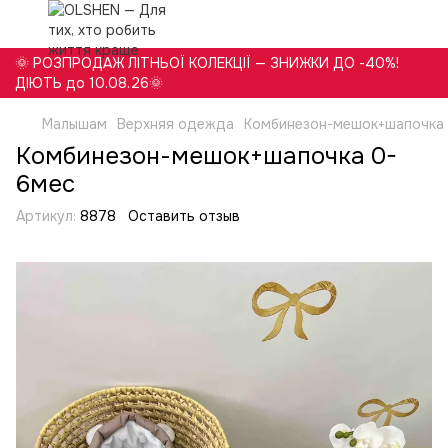
🌞 РОЗПРОДАЖ ЛІТНЬОЇ КОЛЕКЦІЇ — ЗНИЖКИ ДО -40%!
ДІЮТЬ до 10.08.26🌞
Малышам
Верхняя одежда
Комбинезон-мешок+шапочка
Комбинезон-мешок+шапочка 0-
6мес
Артикул:
8878
Оставить отзыв