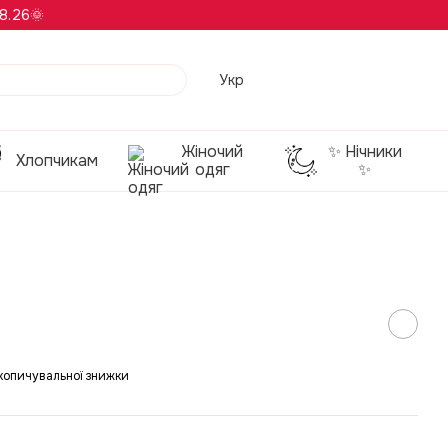
8.26🌞
Укр
Жіночий
✨ Нічники
Хлопчикам
одяг
✨
копичувальної знижки