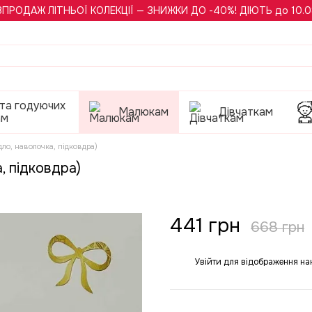
ЗПРОДАЖ ЛІТНЬОЇ КОЛЕКЦІЇ — ЗНИЖКИ ДО -40%! ДІЮТЬ до 10.0
 та годуючих
Малюкам
Дівчаткам
ам
дло, наволочка, підковдра)
, підковдра)
441 грн
668 грн
Увійти
для відображення на
%