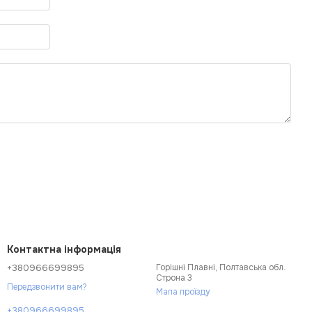
Контактна інформація
+380966699895
Горішні Плавні, Полтавська обл.
Строна 3
Передзвонити вам?
Мапа проїзду
+380966699895