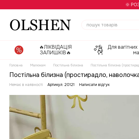
Перейти до основного контенту
🌞 РО
🔥ЛІКВІДАЦІЯ
Для вагітних
ЗАЛИШКІВ🔥
м
Головна
Малюкам
Постільна білизна
Постільна білизна (простира
Постільна білизна (простирадло, наволочка
Немає в наявності
Артикул: 20121
Написати відгук