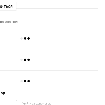
виться
вернення
тар
Увійти за допомогою