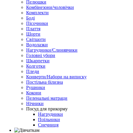
Пелюшки
Комбінезони/чоловічки
Комплекти
Боді
Пісочники
Плаття
Шорти
Світшоти
Водолазки
Нагрудники/Слинявчики
Головні убори
Шкарпетки
Колготки
Пледи
Конверти/Набори на виписку
Постільна білизна
Рушники
Кокони
Пеленальні матраци
Нічники
Посуд для прикорму
Нагрудники
Поїльники
Снечниця