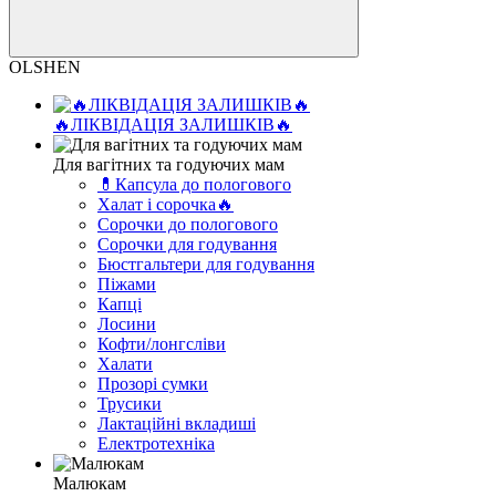
OLSHEN
🔥ЛІКВІДАЦІЯ ЗАЛИШКІВ🔥
Для вагітних та годуючих мам
💊Капсула до пологового
Халат і сорочка🔥
Сорочки до пологового
Сорочки для годування
Бюстгальтери для годування
Піжами
Капці
Лосини
Кофти/лонгсліви
Халати
Прозорі сумки
Трусики
Лактаційні вкладиші
Електротехніка
Малюкам