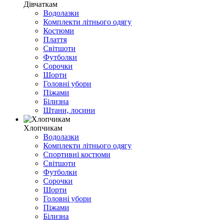
Дівчаткам
Водолазки
Комплекти літнього одягу
Костюми
Плаття
Світшоти
Футболки
Сорочки
Шорти
Головні убори
Піжами
Білизна
Штани, лосини
Хлопчикам
Водолазки
Комплекти літнього одягу
Спортивні костюми
Світшоти
Футболки
Сорочки
Шорти
Головні убори
Піжами
Білизна