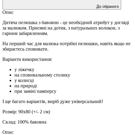
До обраного
Опис
Дитяча пелюшка з бавовни - це необхідний атрибут у догляді
за малюком. Приємні на дотик, з натуральних волокон, з
гарним забарвленням.
На перший час для малюка потрібні пелюшки, навіть якщо не
збираєтесь сповивати.
Варіанти використання:
у ліжечку
на сповивальному столику
у колисці
на природі
при заміні памперсу
І ще багато варіантів, виріб дуже універсальний!
Розмір: 90х80 (+/- 2 см)
Склад: 100% бавовна
Опис