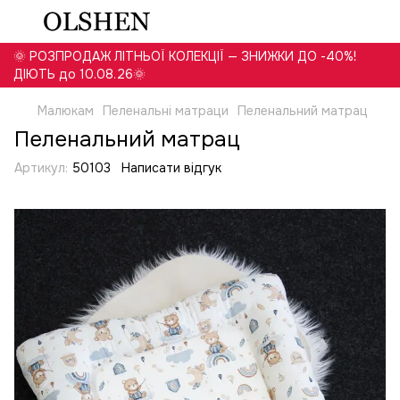
🌞 РОЗПРОДАЖ ЛІТНЬОЇ КОЛЕКЦІЇ — ЗНИЖКИ ДО -40%!
ДІЮТЬ до 10.08.26🌞
Малюкам
Пеленальні матраци
Пеленальний матрац
Пеленальний матрац
Артикул:
50103
Написати відгук