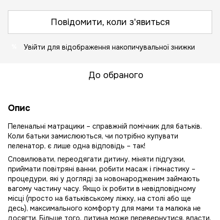
Повідомити, коли з'явиться
Увійти
для відображення накопичувальної знижки
%
До обраного
Опис
Пеленальні матрацики – справжній помічник для батьків.
Коли батьки замислюються, чи потрібно купувати
пеленатор, є лише одна відповідь – так!
Сповилювати, переодягати дитину, міняти підгузки,
приймати повітряні ванни, робити масаж і гімнастику –
процедури, які у догляді за новонародженим займають
вагому частину часу. Якщо їх робити в невідповідному
місці (просто на батьківському ліжку, на столі або ще
десь), максимального комфорту для мами та малюка не
досягти. Більше того, дитина може перевернутися, впасти,