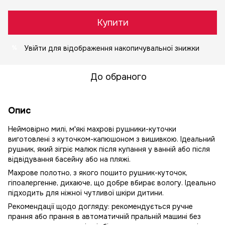
Купити
Увійти
для відображення накопичувальної знижки
%
До обраного
Опис
Неймовірно милі, м'які махрові рушники-куточки
виготовлені з куточком-капюшоном з вишивкою. Ідеальний
рушник, який зігріє малюк після купання у ванній або після
відвідування басейну або на пляжі.
Махрове полотно, з якого пошито рушник-куточок,
гіпоалергенне, дихаюче, що добре вбирає вологу. Ідеально
підходить для ніжної чутливої шкіри дитини.
Рекомендації щодо догляду: рекомендується ручне
прання або прання в автоматичній пральній машині без