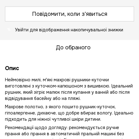
Повідомити, коли з'явиться
Увійти
для відображення накопичувальної знижки
%
До обраного
Опис
Неймовірно милі, м'які махрові рушники-куточки
виготовлені з куточком-капюшоном з вишивкою. Ідеальний
рушник, який зігріє малюк після купання у ванній або після
відвідування басейну або на пляжі.
Махрове полотно, з якого пошито рушник-куточок,
гіпоалергенне, дихаюче, що добре вбирає вологу. Ідеально
підходить для ніжної чутливої шкіри дитини.
Рекомендації щодо догляду: рекомендується ручне
прання або прання в автоматичній пральній машині без