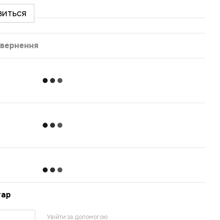
виться
вернення
тар
Увійти за допомогою