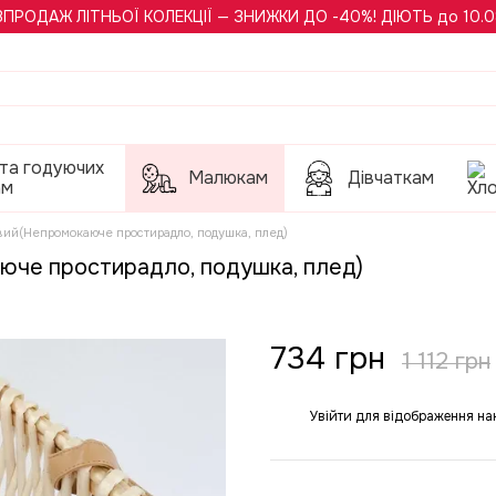
ЗПРОДАЖ ЛІТНЬОЇ КОЛЕКЦІЇ — ЗНИЖКИ ДО -40%! ДІЮТЬ до 10.0
 та годуючих
Малюкам
Дівчаткам
ам
вий(Непромокаюче простирадло, подушка, плед)
юче простирадло, подушка, плед)
734 грн
1 112 грн
Увійти
для відображення на
%