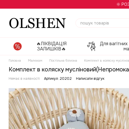
Перейти до основного контенту
🌞 РО
🔥ЛІКВІДАЦІЯ
Для вагітних
ЗАЛИШКІВ🔥
м
Головна
Малюкам
Постільна білизна
Комплект в коляску мусліно
Комплект в коляску мусліновий(Непромока
Немає в наявності
Артикул: 20202
Написати відгук