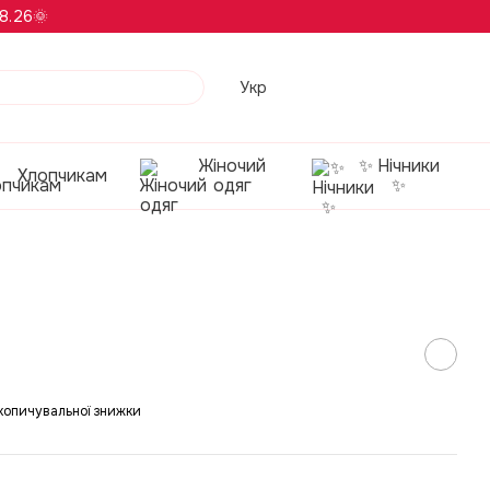
8.26🌞
Укр
Жіночий
✨ Нічники
Хлопчикам
одяг
✨
копичувальної знижки