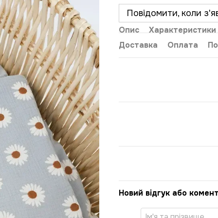
Повідомити, коли з'я
Опис
Характеристики
Доставка
Оплата
По
Новий відгук або комен