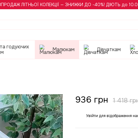
ЗПРОДАЖ ЛІТНЬОЇ КОЛЕКЦІЇ — ЗНИЖКИ ДО -40%! ДІЮТЬ до 10.0
 та годуючих
Малюкам
Дівчаткам
ам
936 грн
1 418 гр
Увійти
для відображення на
%