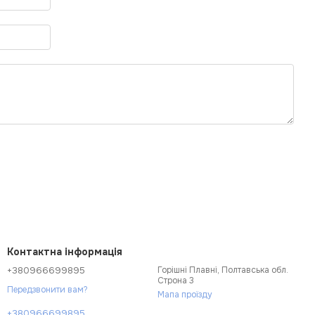
Контактна інформація
+380966699895
Горішні Плавні, Полтавська обл.
Строна 3
Передзвонити вам?
Мапа проїзду
+380966699895