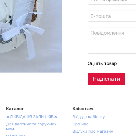
Оцініть товар
Надіслати
Каталог
Клієнтам
🔥ЛІКВІДАЦІЯ ЗАЛИШКІВ🔥
Вхід до кабінету
Для вагітних та годуючих
Про нас
мам
Відгуки про магазин