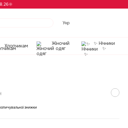
8.26🌞
Укр
Жіночий
✨ Нічники
Хлопчикам
одяг
✨
н
копичувальної знижки