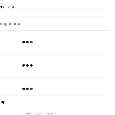
виться
вернення
тар
Увійти за допомогою