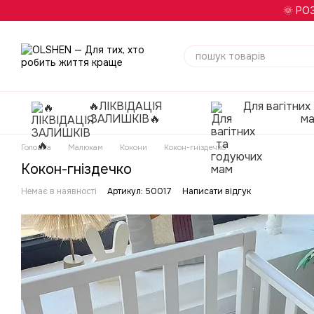
Перейти до основного контенту
🌞 РО
🔥ЛІКВІДАЦІЯ
Для вагітних
ЗАЛИШКІВ🔥
м
Головна
Малюкам
Кокони
Кокон-гніздечко
Кокон-гніздечко
Немає в наявності
Артикул: 50017
Написати відгук