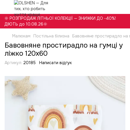
🌞 РОЗПРОДАЖ ЛІТНЬОЇ КОЛЕКЦІЇ — ЗНИЖКИ ДО -40%!
ДІЮТЬ до 10.08.26🌞
Малюкам
Постільна білизна
Бавовняне простирадло на г
Бавовняне простирадло на гумці у
ліжко 120х60
Артикул:
20185
Написати відгук