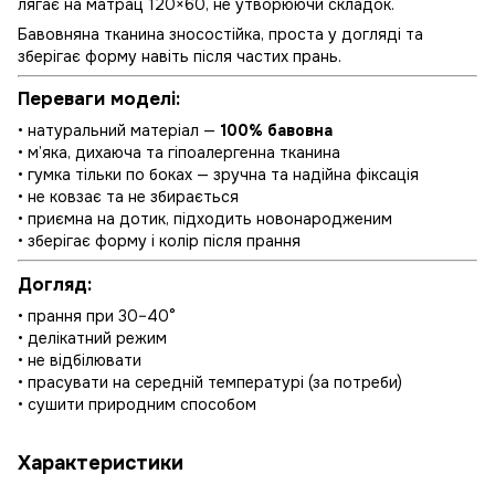
лягає на матрац 120×60, не утворюючи складок.
Бавовняна тканина зносостійка, проста у догляді та
зберігає форму навіть після частих прань.
Переваги моделі:
• натуральний матеріал —
100% бавовна
• м’яка, дихаюча та гіпоалергенна тканина
• гумка тільки по боках — зручна та надійна фіксація
• не ковзає та не збирається
• приємна на дотик, підходить новонародженим
• зберігає форму і колір після прання
Догляд:
• прання при 30–40°
• делікатний режим
• не відбілювати
• прасувати на середній температурі (за потреби)
• сушити природним способом
Характеристики