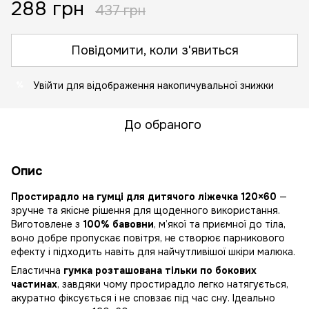
288 грн
437 грн
Повідомити, коли з'явиться
Увійти
для відображення накопичувальної знижки
%
До обраного
Опис
Простирадло на гумці для дитячого ліжечка 120×60
—
зручне та якісне рішення для щоденного використання.
Виготовлене з
100% бавовни
, м’якої та приємної до тіла,
воно добре пропускає повітря, не створює парникового
ефекту і підходить навіть для найчутливішої шкіри малюка.
Еластична
гумка розташована тільки по бокових
частинах
, завдяки чому простирадло легко натягується,
акуратно фіксується і не сповзає під час сну. Ідеально